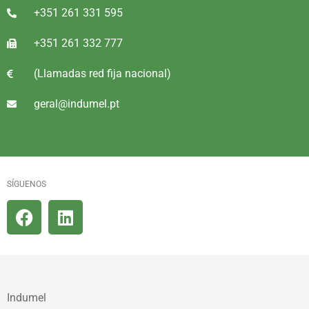
+351 261 331 595
+351 261 332 777
(Llamadas red fija nacional)
geral@indumel.pt
SÍGUENOS
Indumel