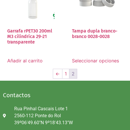
Garrafa rPET30 200ml
Tampa dupla branco-
M3 cilíndrica 29-21
branco 0028-0028
transparente
Añadir al carrito
Seleccionar opciones
←
1
2
Contactos
Rua Pinhal Cascais Lote 1
2560-112 Ponte do Rol
39º06'49.60"N 9º18'43.13"W