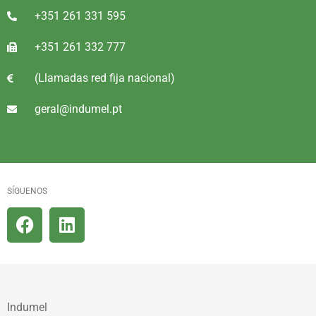
+351 261 331 595
+351 261 332 777
(Llamadas red fija nacional)
geral@indumel.pt
SÍGUENOS
Indumel