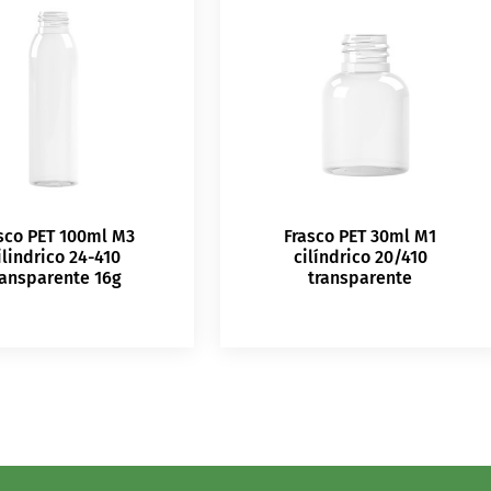
sco PET 100ml M3
Frasco PET 30ml M1
ilindrico 24-410
cilíndrico 20/410
ransparente 16g
transparente