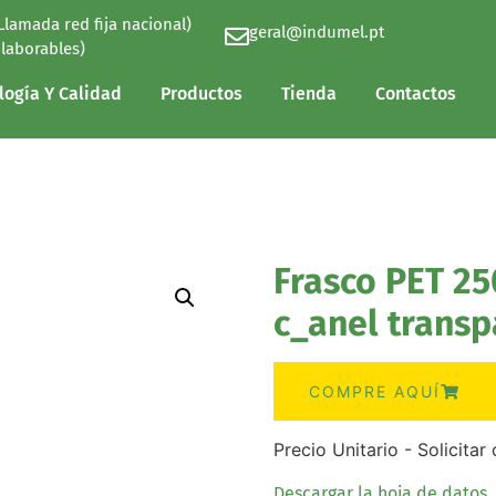
(Llamada red fija nacional)
geral@indumel.pt
logía Y Calidad
Productos
Tienda
Contactos
 laborables)
logía Y Calidad
Productos
Tienda
Contactos
Frasco PET 25
c_anel transp
COMPRE AQUÍ
Precio Unitario - Solicita
Descargar la hoja de datos