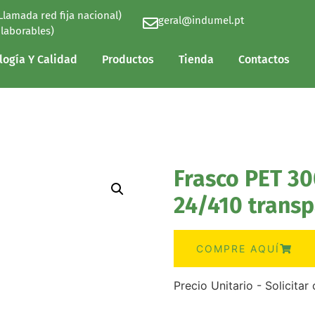
(Llamada red fija nacional)
geral@indumel.pt
logía Y Calidad
Productos
Tienda
Contactos
 laborables)
logía Y Calidad
Productos
Tienda
Contactos
Frasco PET 30
24/410 trans
COMPRE AQUÍ
Precio Unitario - Solicita