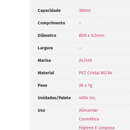
Capacidade
300ml
Comprimento
–
Diâmetro
Ø58 ± 0,5mm
Largura
–
Marisa
24/410
Material
PET Cristal 80/84
Peso
28 ± 1g
Unidades/Palete
4004 Un.
Uso
Alimentar
Cosmética
Higiene E Limpeza