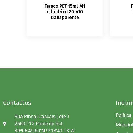
Frasco PET 15ml M1
F
cilindrico 20-410
transparente
Contactos
Indum
Política
Rua Pinhal Cascais Lote 1
2560-112 Ponte do Rol
Metodol
39º06'49.60"N 9º18'43.13"W