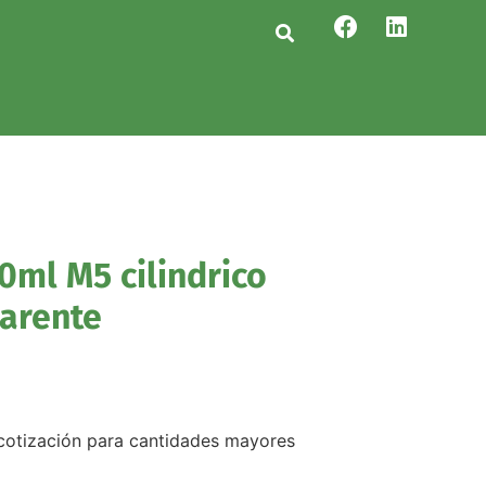
0ml M5 cilindrico
parente
r cotización para cantidades mayores