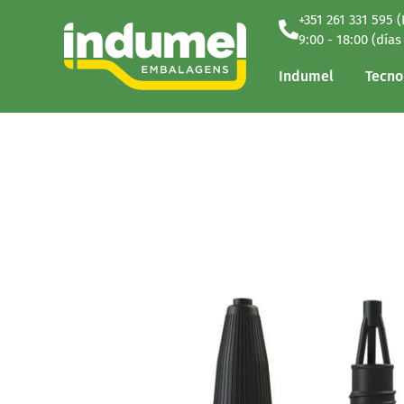
+351 261 331 595 
Indumel
Tecno
9:00 - 18:00 (días
Indumel
Tecno