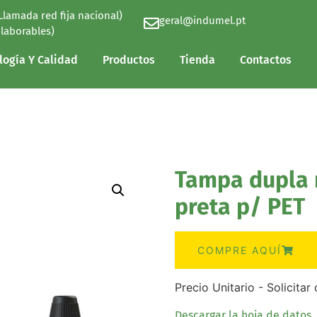
(Llamada red fija nacional)
geral@indumel.pt
logía Y Calidad
Productos
Tienda
Contactos
 laborables)
logía Y Calidad
Productos
Tienda
Contactos
Tampa dupla 
preta p/ PET
COMPRE AQUÍ
Precio Unitario - Solicita
Descargar la hoja de datos