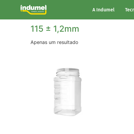
Início
/ Altura do produto / 115 ± 1,2mm
A Indumel
Tec
115 ± 1,2mm
Apenas um resultado