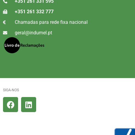
+351 261 331 595
+351 261 332 777
Chamadas para rede fixa nacional
geral@indumel.pt
SIGA-NOS