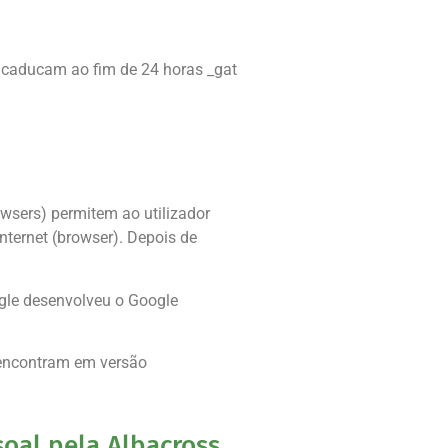
 e caducam ao fim de 24 horas _gat
wsers) permitem ao utilizador
nternet (browser). Depois de
ogle desenvolveu o Google
e encontram em versão
oal pela Albacross