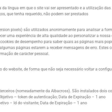
da língua em que o site vai ser apresentado e a utilização da
ços, que tenha requerido, não podem ser prestados
ersion pixels) são utilizados anonimamente para analisar a fo
cer uma experiência de alta qualidade ao personalizar a nossa o
 cookies de desempenho para saber quais as páginas mais popu
e algumas páginas estarem a receber mensagens de erro. Estes c
formação de carácter pessoal.
o do website, de forma que não seja necessário voltar a configu
terceiros (nomeadamente da Albacross). São instalados dois coo
bjetivo – token de autenticação; Data de Expiração – 1 ano
tivo – Id do visitante; Data de Expiração – 1 ano