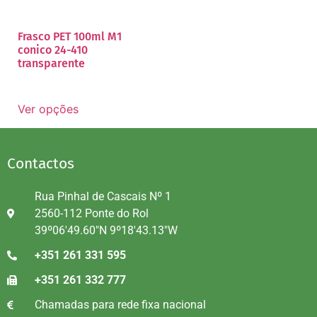
Frasco PET 100ml M1
conico 24-410
transparente
Ver opções
Contactos
Rua Pinhal de Cascais Nº 1
2560-112 Ponte do Rol
39º06'49.60"N 9º18'43.13"W
+351 261 331 595
+351 261 332 777
Chamadas para rede fixa nacional