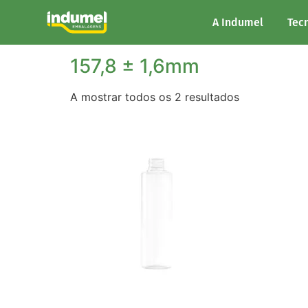
Início
/ Altura do produto / 157,8 ± 1,6mm
A Indumel
Tec
157,8 ± 1,6mm
A mostrar todos os 2 resultados