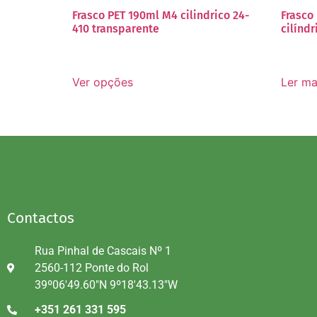
Frasco PET 190ml M4 cilindrico 24-
Frasco
410 transparente
cilínd
Ver opções
Ler ma
Contactos
Rua Pinhal de Cascais Nº 1
2560-112 Ponte do Rol
39º06'49.60"N 9º18'43.13"W
+351 261 331 595