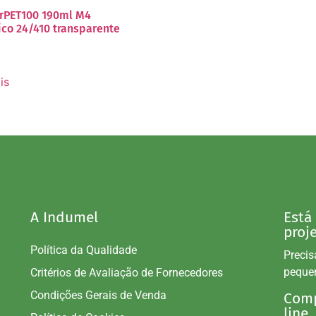
 rPET100 190ml M4
rico 24/410 transparente
is
A Indumel
Está
proj
Política da Qualidade
Precis
peque
Critérios de Avaliação de Fornecedores
Condições Gerais de Venda
Comp
line.