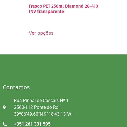
Frasco PET 250ml Diamond 28-410
INV transparente
Ver opções
Contactos
Rua Pinhal de Cascais Nº 1
2560-112 Ponte do Rol
39º06'49.60"N 9º18'43.13"W
+351 261 331 595