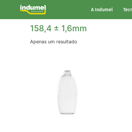
Início
/ Altura do produto / 158,4 ± 1,6mm
A Indumel
Tec
158,4 ± 1,6mm
Apenas um resultado