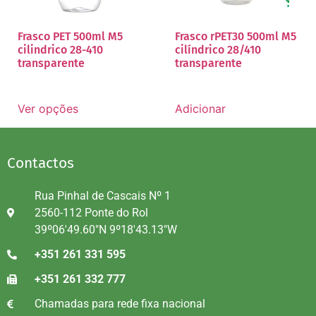
Frasco PET 500ml M5
Frasco rPET30 500ml M5
cilindrico 28-410
cilíndrico 28/410
transparente
transparente
Ver opções
Adicionar
Contactos
Rua Pinhal de Cascais Nº 1
2560-112 Ponte do Rol
39º06'49.60"N 9º18'43.13"W
+351 261 331 595
+351 261 332 777
Chamadas para rede fixa nacional