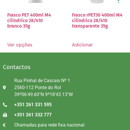
Frasco PET 400ml M4
Frasco rPET30 400ml M4
cilíndrico 28/410
cilíndrico 28/410
branco 35g
transparente 35g
Ver opções
Adicionar
Contactos
Rua Pinhal de Cascais Nº 1
2560-112 Ponte do Rol
39º06'49.60"N 9º18'43.13"W
+351 261 331 595
+351 261 332 777
Chamadas para rede fixa nacional