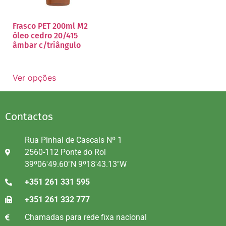
Frasco PET 200ml M2
óleo cedro 20/415
âmbar c/triângulo
Ver opções
Contactos
Rua Pinhal de Cascais Nº 1
2560-112 Ponte do Rol
39º06'49.60"N 9º18'43.13"W
+351 261 331 595
+351 261 332 777
Chamadas para rede fixa nacional