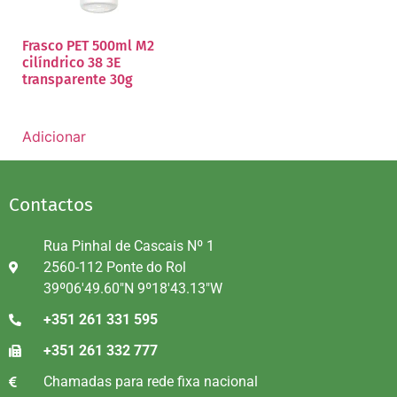
Frasco PET 500ml M2
cilíndrico 38 3E
transparente 30g
Adicionar
Contactos
Rua Pinhal de Cascais Nº 1
2560-112 Ponte do Rol
39º06'49.60"N 9º18'43.13"W
+351 261 331 595
+351 261 332 777
Chamadas para rede fixa nacional