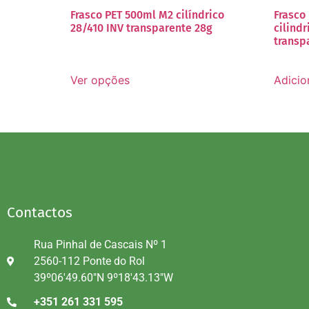
Frasco PET 500ml M2 cilíndrico
Frasco
28/410 INV transparente 28g
cilindr
transp
Ver opções
Adicio
Contactos
Rua Pinhal de Cascais Nº 1
2560-112 Ponte do Rol
39º06'49.60"N 9º18'43.13"W
+351 261 331 595