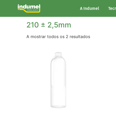
Início
/ Altura do produto / 210 ± 2,5mm
A Indumel
Tec
210 ± 2,5mm
A mostrar todos os 2 resultados