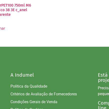
 rPET100 750ml M6
ico 38 3E c_anel
arente
nar
A Indumel
Está
proj
Política da Qualidade
Precis
peque
Critérios de Avaliação de Fornecedores
Condições Gerais de Venda
Comp
line.