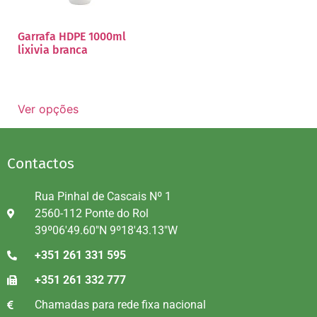
Garrafa HDPE 1000ml
lixivia branca
Ver opções
Contactos
Rua Pinhal de Cascais Nº 1
2560-112 Ponte do Rol
39º06'49.60"N 9º18'43.13"W
+351 261 331 595
+351 261 332 777
Chamadas para rede fixa nacional