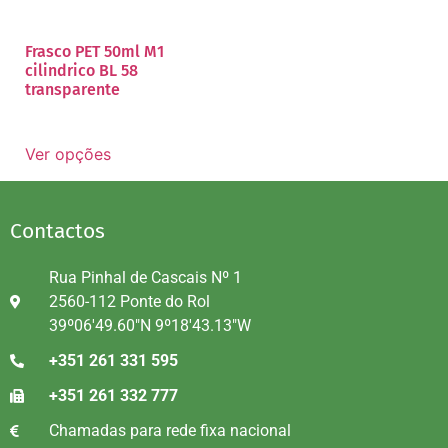
Frasco PET 50ml M1
cilindrico BL 58
transparente
Ver opções
Contactos
Rua Pinhal de Cascais Nº 1
2560-112 Ponte do Rol
39º06'49.60"N 9º18'43.13"W
+351 261 331 595
+351 261 332 777
Chamadas para rede fixa nacional