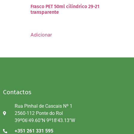
Frasco PET 50ml cilíndrico 29-21
transparente
Adicionar
Contactos
Rua Pinhal de Cascais Nº 1
2560-112 Ponte do Rol
39º06'49.60"N 9º18'43.13"W
+351 261 331 595