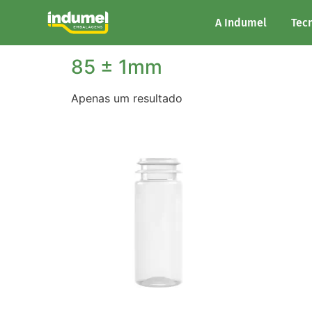
Início
/ Altura do produto / 85 ± 1mm
A Indumel
Tec
85 ± 1mm
Apenas um resultado