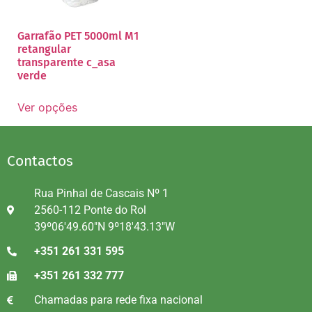
Garrafão PET 5000ml M1
retangular
transparente c_asa
verde
Ver opções
Contactos
Rua Pinhal de Cascais Nº 1
2560-112 Ponte do Rol
39º06'49.60"N 9º18'43.13"W
+351 261 331 595
+351 261 332 777
Chamadas para rede fixa nacional