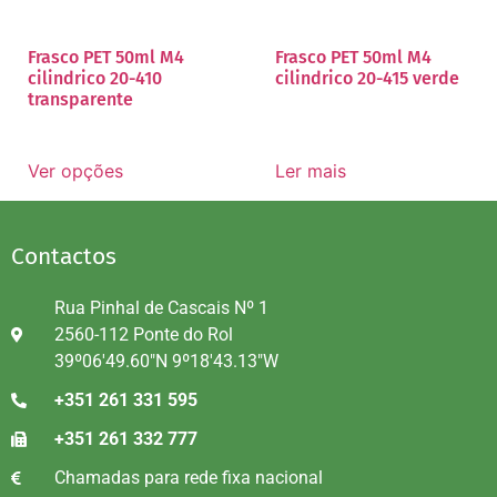
Frasco PET 50ml M4
Frasco PET 50ml M4
cilindrico 20-410
cilindrico 20-415 verde
transparente
Ver opções
Ler mais
Contactos
Rua Pinhal de Cascais Nº 1
2560-112 Ponte do Rol
39º06'49.60"N 9º18'43.13"W
+351 261 331 595
+351 261 332 777
Chamadas para rede fixa nacional