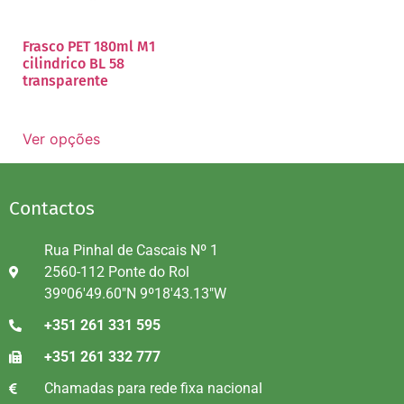
Frasco PET 180ml M1
cilindrico BL 58
transparente
Ver opções
Contactos
Rua Pinhal de Cascais Nº 1
2560-112 Ponte do Rol
39º06'49.60"N 9º18'43.13"W
+351 261 331 595
+351 261 332 777
Chamadas para rede fixa nacional