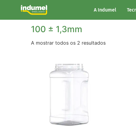
Início
/ Largura do produto / 100 ± 1,3mm
A Indumel
Tec
100 ± 1,3mm
A mostrar todos os 2 resultados