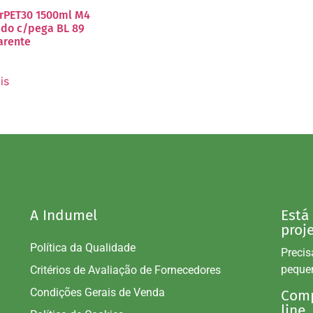
 rPET30 1500ml M4
do c/pega BL 89
arente
is
A Indumel
Está
proj
Política da Qualidade
Precis
peque
Critérios de Avaliação de Fornecedores
Condições Gerais de Venda
Comp
line.