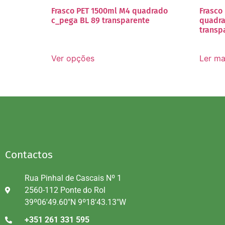
Frasco PET 1500ml M4 quadrado
Frasco
c_pega BL 89 transparente
quadra
transp
Ver opções
Ler ma
Contactos
Rua Pinhal de Cascais Nº 1
2560-112 Ponte do Rol
39º06'49.60"N 9º18'43.13"W
+351 261 331 595