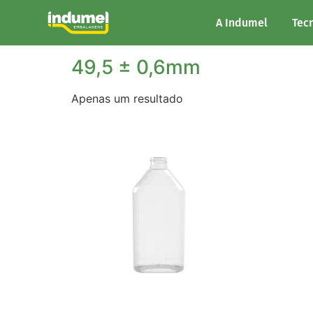
Início
/ Largura do produto / 49,5 ± 0,6mm
A Indumel
Tec
49,5 ± 0,6mm
Apenas um resultado