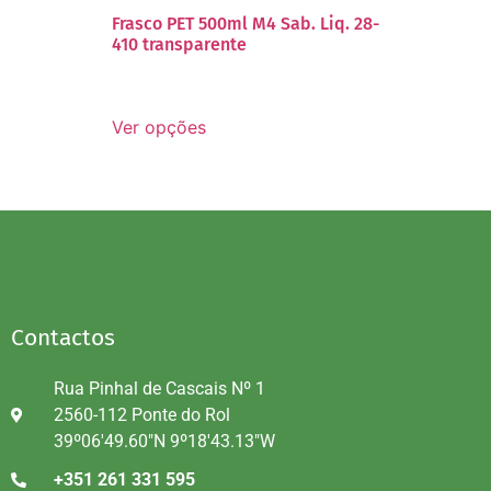
Frasco PET 500ml M4 Sab. Liq. 28-
410 transparente
Ver opções
Contactos
Rua Pinhal de Cascais Nº 1
2560-112 Ponte do Rol
39º06'49.60"N 9º18'43.13"W
+351 261 331 595