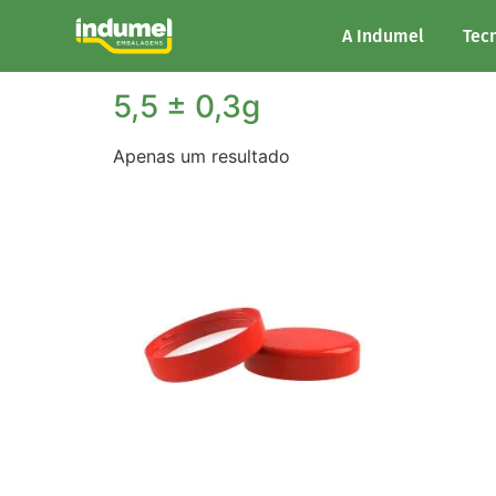
Início
/ Peso do produto / 5,5 ± 0,3g
A Indumel
Tec
5,5 ± 0,3g
Apenas um resultado