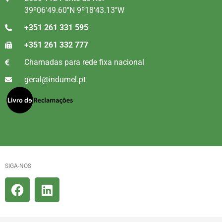
39º06'49.60"N 9º18'43.13"W
+351 261 331 595
+351 261 332 777
Chamadas para rede fixa nacional
geral@indumel.pt
SIGA-NOS