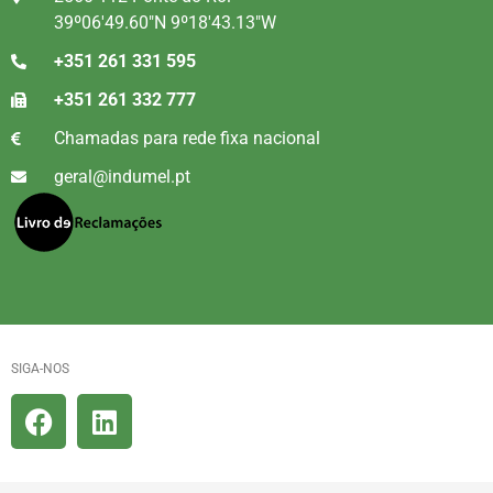
39º06'49.60"N 9º18'43.13"W
+351 261 331 595
+351 261 332 777
Chamadas para rede fixa nacional
geral@indumel.pt
SIGA-NOS