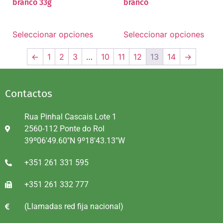
branco 33g
branco
Seleccionar opciones
Seleccionar opciones
←
1
2
3
…
10
11
12
13
14
→
Contactos
Rua Pinhal Cascais Lote 1
2560-112 Ponte do Rol
39º06'49.60"N 9º18'43.13"W
+351 261 331 595
+351 261 332 777
(Llamadas red fija nacional)