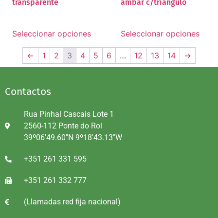
transparente
âmbar c/triângulo
Seleccionar opciones
Seleccionar opciones
←
1
2
3
4
5
6
…
12
13
14
→
Contactos
Rua Pinhal Cascais Lote 1
2560-112 Ponte do Rol
39º06'49.60"N 9º18'43.13"W
+351 261 331 595
+351 261 332 777
(Llamadas red fija nacional)