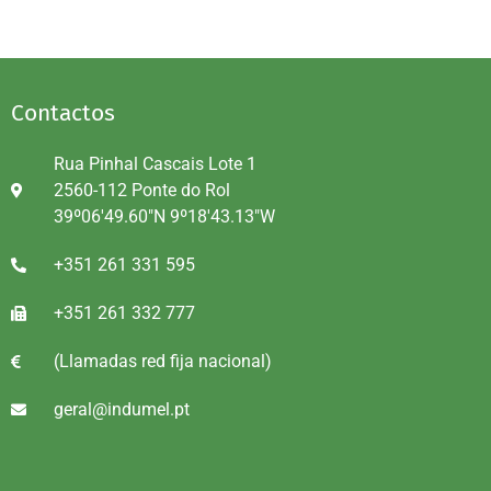
Contactos
Rua Pinhal Cascais Lote 1
2560-112 Ponte do Rol
39º06'49.60"N 9º18'43.13"W
+351 261 331 595
+351 261 332 777
(Llamadas red fija nacional)
geral@indumel.pt