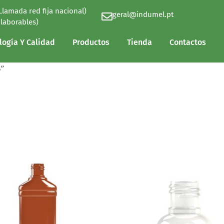
(Llamada red fija nacional)
geral@indumel.pt
logía Y Calidad
Productos
Tienda
Contactos
 laborables)
logía Y Calidad
Productos
Tienda
Contactos
”