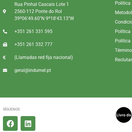
Política
Rua Pinhal Cascais Lote 1
2560-112 Ponte do Rol
Metodol
39º06'49.60"N 9º18'43.13"W
Condici
+351 261 331 595
Política
Política
+351 261 332 777
Término
(Llamadas red fija nacional)
Recluta
geral@indumel.pt
SÍGUENOS