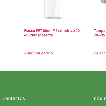
Frasco PET 60ml M1 cilindrico 20-
Tampa 
415 transparente
20-415
Añadir al carrito
Selecc
Contactos
Indum