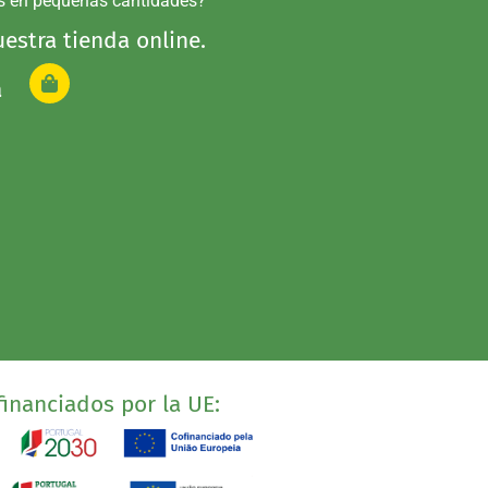
s en pequeñas cantidades?
estra tienda online.
a
inanciados por la UE: