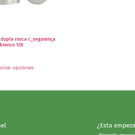
dupla rosca c_segurança
 branco 128
ionar opciones
el
¿Esta empeza