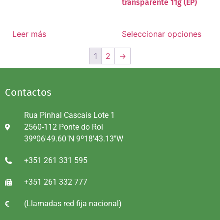
transparente 11g (EP)
Leer más
Seleccionar opciones
1
2
→
Contactos
Rua Pinhal Cascais Lote 1
2560-112 Ponte do Rol
39º06'49.60"N 9º18'43.13"W
+351 261 331 595
+351 261 332 777
(Llamadas red fija nacional)