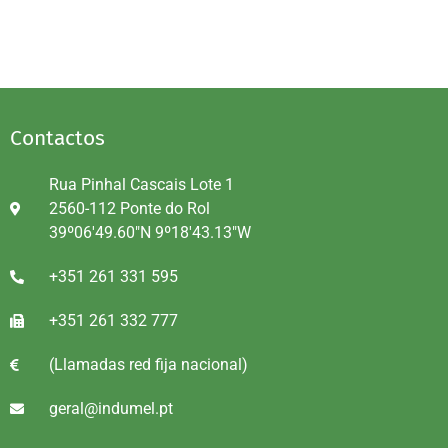
Contactos
Rua Pinhal Cascais Lote 1
2560-112 Ponte do Rol
39º06'49.60"N 9º18'43.13"W
+351 261 331 595
+351 261 332 777
(Llamadas red fija nacional)
geral@indumel.pt