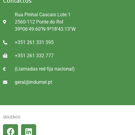
Contactos
Rua Pinhal Cascais Lote 1
2560-112 Ponte do Rol
39º06'49.60"N 9º18'43.13"W
+351 261 331 595
+351 261 332 777
(Llamadas red fija nacional)
geral@indumel.pt
SÍGUENOS