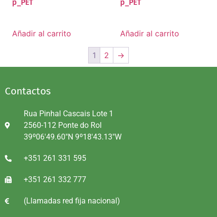
p_PET
p_PET
Añadir al carrito
Añadir al carrito
1
2
→
Contactos
Rua Pinhal Cascais Lote 1
2560-112 Ponte do Rol
39º06'49.60"N 9º18'43.13"W
+351 261 331 595
+351 261 332 777
(Llamadas red fija nacional)