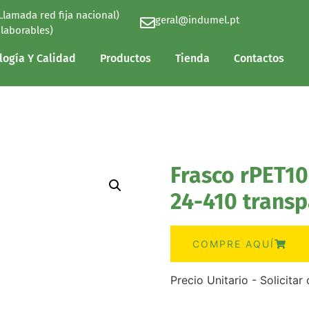
(Llamada red fija nacional)
geral@indumel.pt
logía Y Calidad
Productos
Tienda
Contactos
 laborables)
logía Y Calidad
Productos
Tienda
Contactos
Frasco rPET10
24-410 transp
COMPRE AQUÍ
Precio Unitario - Solicita