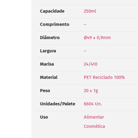
Capacidade
250ml
Comprimento
–
Diâmetro
Ø49 ± 0,9mm
Largura
–
Marisa
24/410
Material
PET Reciclado 100%
Peso
20 ± 1g
Unidades/Palete
6604 Un.
Uso
Alimentar
Cosmética