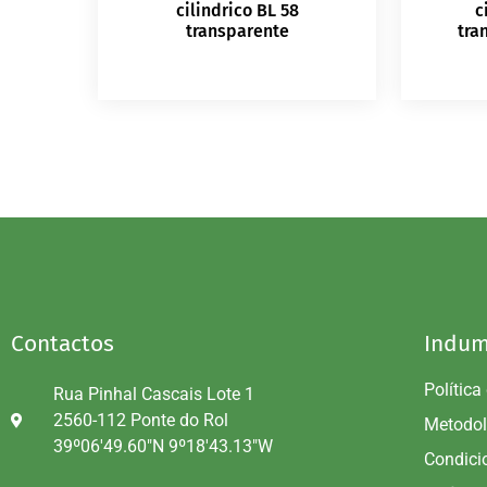
cilindrico BL 58
c
transparente
tra
Contactos
Indum
Política
Rua Pinhal Cascais Lote 1
2560-112 Ponte do Rol
Metodol
39º06'49.60"N 9º18'43.13"W
Condici