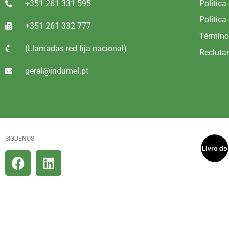
+351 261 331 595
Política
Política
+351 261 332 777
Término
(Llamadas red fija nacional)
Recluta
geral@indumel.pt
SÍGUENOS