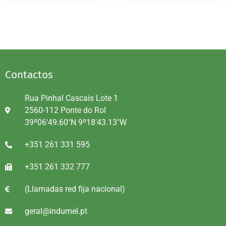
Contactos
Rua Pinhal Cascais Lote 1
2560-112 Ponte do Rol
39º06'49.60"N 9º18'43.13"W
+351 261 331 595
+351 261 332 777
(Llamadas red fija nacional)
geral@indumel.pt