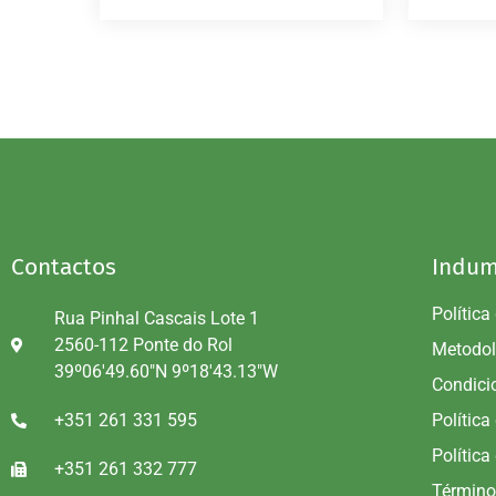
Contactos
Indum
Política
Rua Pinhal Cascais Lote 1
2560-112 Ponte do Rol
Metodol
39º06'49.60"N 9º18'43.13"W
Condici
+351 261 331 595
Política
Política
+351 261 332 777
Término