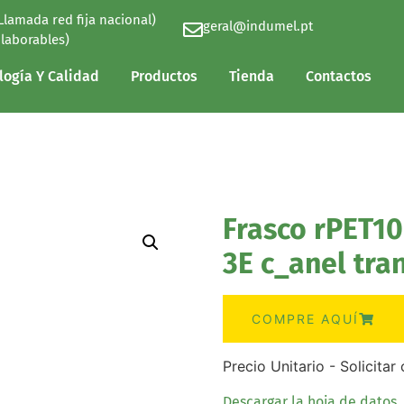
(Llamada red fija nacional)
geral@indumel.pt
logía Y Calidad
Productos
Tienda
Contactos
 laborables)
logía Y Calidad
Productos
Tienda
Contactos
Frasco rPET10
3E c_anel tra
COMPRE AQUÍ
Precio Unitario - Solicita
Descargar la hoja de datos