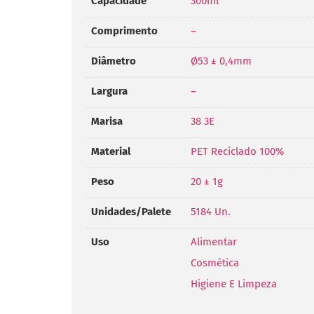
Capacidade
300ml
Comprimento
–
Diâmetro
Ø53 ± 0,4mm
Largura
–
Marisa
38 3E
Material
PET Reciclado 100%
Peso
20 ± 1g
Unidades/Palete
5184 Un.
Uso
Alimentar
Cosmética
Higiene E Limpeza