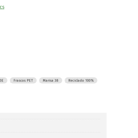
cs
,
,
,
 3E
Frascos PET
Marisa 38
Reciclado 100%