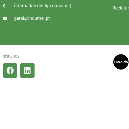
(Llamadas red fija nacional)
Recluta
geral@indumel.pt
SÍGUENOS