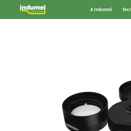
A Indumel
Tec