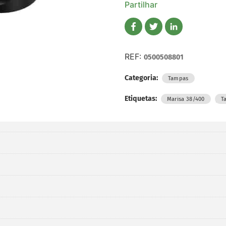
Partilhar
REF:
0500508801
Categoria:
Tampas
Etiquetas:
,
Marisa 38/400
T