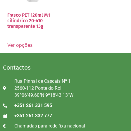
Frasco PET 120ml M1
cilindrico 20-410
transparente 13g
Ver opções
Contactos
Rua Pinhal de Cascais Nº 1
2560-112 Ponte do Rol
39º06'49.60"N 9º18'43.13"W
+351 261 331 595
+351 261 332 777
Chamadas para rede fixa nacional