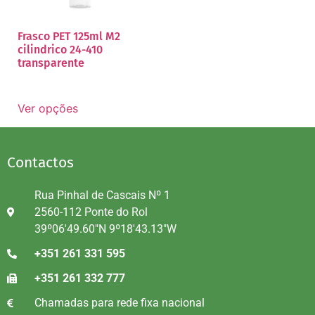
Frasco PET 125ml M2
cilindrico 24-410
transparente
Ver opções
Contactos
Rua Pinhal de Cascais Nº 1
2560-112 Ponte do Rol
39º06'49.60"N 9º18'43.13"W
+351 261 331 595
+351 261 332 777
Chamadas para rede fixa nacional