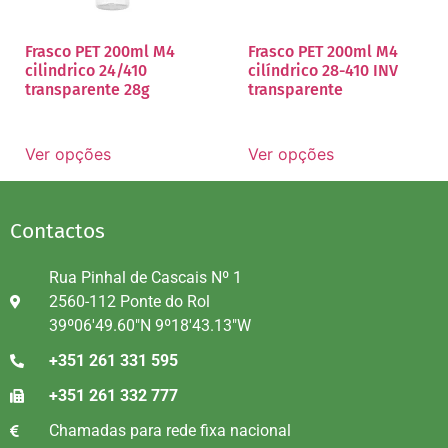
Frasco PET 200ml M4
Frasco PET 200ml M4
cilindrico 24/410
cilíndrico 28-410 INV
transparente 28g
transparente
Ver opções
Ver opções
Contactos
Rua Pinhal de Cascais Nº 1
2560-112 Ponte do Rol
39º06'49.60"N 9º18'43.13"W
+351 261 331 595
+351 261 332 777
Chamadas para rede fixa nacional