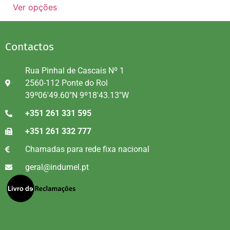
Ver opções
Contactos
Rua Pinhal de Cascais Nº 1
2560-112 Ponte do Rol
39º06'49.60"N 9º18'43.13"W
+351 261 331 595
+351 261 332 777
Chamadas para rede fixa nacional
geral@indumel.pt