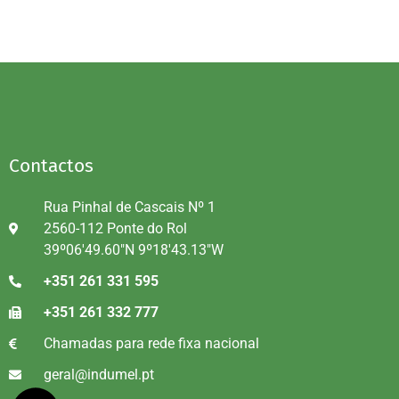
Contactos
Rua Pinhal de Cascais Nº 1
2560-112 Ponte do Rol
39º06'49.60"N 9º18'43.13"W
+351 261 331 595
+351 261 332 777
Chamadas para rede fixa nacional
geral@indumel.pt