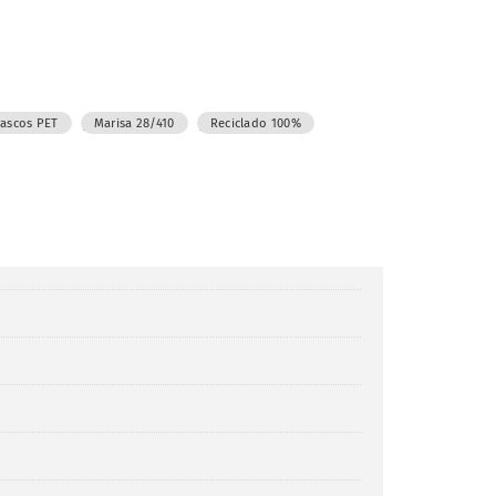
,
,
rascos PET
Marisa 28/410
Reciclado 100%