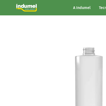
A Indumel
Tec