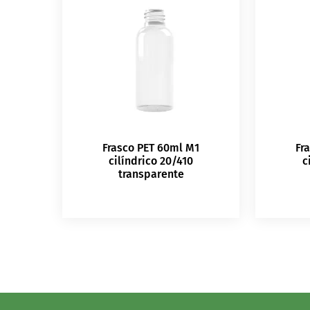
Frasco PET 60ml M1
Fr
cilíndrico 20/410
c
transparente