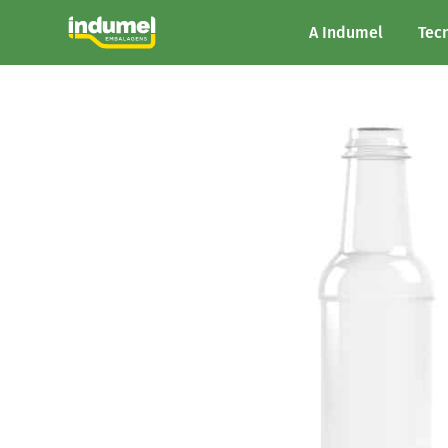
A Indumel
Tec