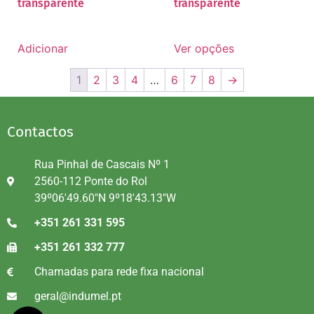
transparente
transparente
Adicionar
Ver opções
1
2
3
4
…
6
7
8
→
Contactos
Rua Pinhal de Cascais Nº 1
2560-112 Ponte do Rol
39º06'49.60"N 9º18'43.13"W
+351 261 331 595
+351 261 332 777
Chamadas para rede fixa nacional
geral@indumel.pt