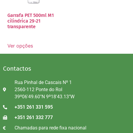
Garrafa PET 500ml M1
cilindrica 29-21
transparente
Ver opções
Contactos
Rua Pinhal de Cascais Nº 1
2560-112 Ponte do Rol
39º06'49.60"N 9º18'43.13"W
+351 261 331 595
+351 261 332 777
Chamadas para rede fixa nacional