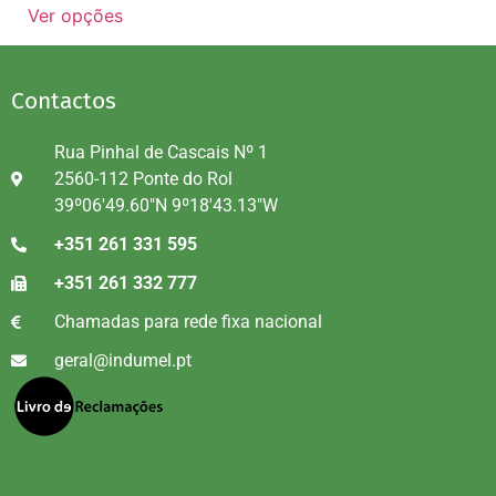
Ver opções
Contactos
Rua Pinhal de Cascais Nº 1
2560-112 Ponte do Rol
39º06'49.60"N 9º18'43.13"W
+351 261 331 595
+351 261 332 777
Chamadas para rede fixa nacional
geral@indumel.pt