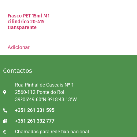
Frasco PET 15ml M1
cilindrico 20-415
transparente
Adicionar
Contactos
Rua Pinhal de Cascais Nº 1
2560-112 Ponte do Rol
39º06'49.60"N 9º18'43.13"W
+351 261 331 595
+351 261 332 777
Chamadas para rede fixa nacional