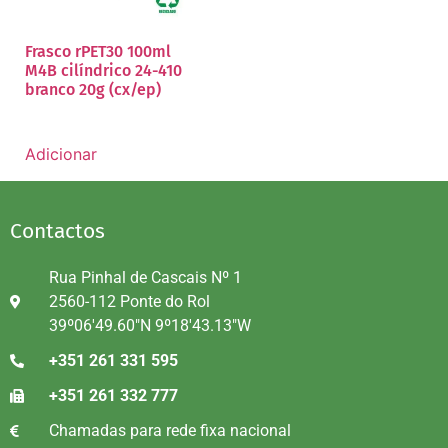
Frasco rPET30 100ml
M4B cilíndrico 24-410
branco 20g (cx/ep)
Adicionar
Contactos
Rua Pinhal de Cascais Nº 1
2560-112 Ponte do Rol
39º06'49.60"N 9º18'43.13"W
+351 261 331 595
+351 261 332 777
Chamadas para rede fixa nacional