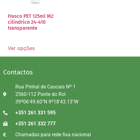
Frasco PET 125ml M2
cilindrico 24-410
transparente
Ver opções
Contactos
Rua Pinhal de Cascais Nº 1
2560-112 Ponte do Rol
39º06'49.60"N 9º18'43.13"W
+351 261 331 595
+351 261 332 777
Chamadas para rede fixa nacional